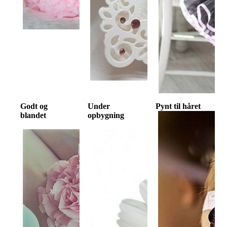
Godt og
Under
Pynt til håret
blandet
opbygning