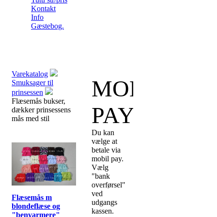
Kontakt
Info
Gæstebog.
Varekatalog
MOBIL
Smuksager til
prinsessen
Flæsemås bukser,
PAY:
dækker prinsessens
mås med stil
Du kan
vælge at
betale via
mobil pay.
Vælg
"bank
overførsel"
ved
Flæsemås m
udgangs
blondeflæse og
kassen.
"benvarmere"