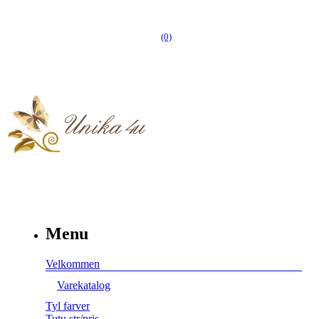
(0)
Menu
Velkommen
Varekatalog
Tyl farver
Tutu str/pris