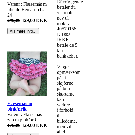
Efterfølgende
Varenr.: Flæsemås m
betaler du
blonde Benvarm 0-
via mobil
24
pay til
299,00
129,00 DKK
mobil:
40579156
Du skal
IKKE
betale de 5
kr i
bankgebyr.
Vi gør
opmærksom
på at
sløjferne
på tutu
skørterne
kan
Flæsemås m
variere
pink/prik
i forhold
Varenr.: Flæsemås
til
zeb m pink/prik
billederne,
179,00
129,00 DKK
men vil
altid