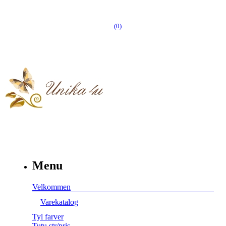
(0)
Menu
Velkommen
Varekatalog
Tyl farver
Tutu str/pris