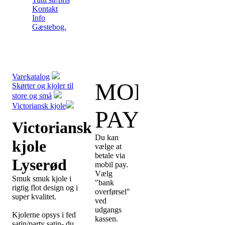
Kontakt
Info
Gæstebog.
Varekatalog
MOBIL
Skørter og kjoler til
store og små
Victoriansk kjole
PAY:
Victoriansk
Du kan
kjole
vælge at
betale via
Lyserød
mobil pay.
Vælg
Smuk smuk kjole i
"bank
rigtig flot design og i
overførsel"
super kvalitet.
ved
udgangs
Kjolerne opsys i fed
kassen.
satin/party satin- du