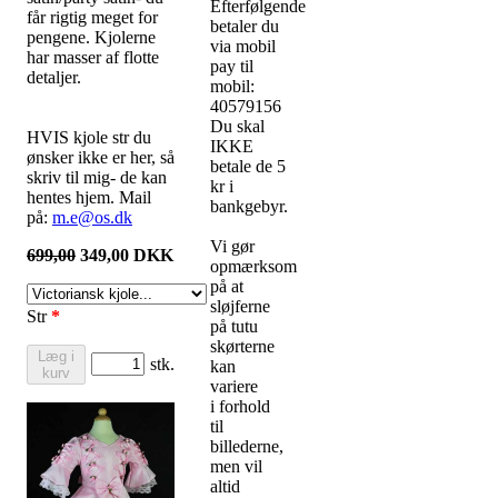
Efterfølgende
får rigtig meget for
betaler du
pengene. Kjolerne
via mobil
har masser af flotte
pay til
detaljer.
mobil:
40579156
Du skal
HVIS kjole str du
IKKE
ønsker ikke er her, så
betale de 5
skriv til mig- de kan
kr i
hentes hjem. Mail
bankgebyr.
på:
m.e@os.dk
Vi gør
699,00
349,00
DKK
opmærksom
på at
sløjferne
Str
*
på tutu
skørterne
Læg i
stk.
kan
kurv
variere
i forhold
til
billederne,
men vil
altid