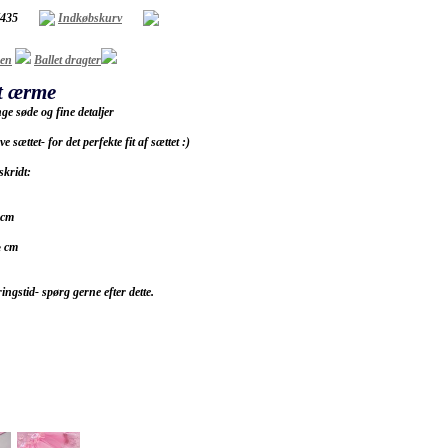
7435
Indkøbskurv
sen
Ballet dragter
gt ærme
e søde og fine detaljer
 sættet- for det perfekte fit af sættet :)
skridt:
 cm
½ cm
gstid- spørg gerne efter dette.