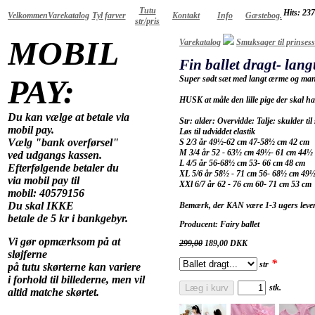
Tutu
Hits: 23
Velkommen
Varekatalog
Tyl farver
Kontakt
Info
Gæstebog.
str/pris
MOBIL
Varekatalog
Smuksager til prinses
Fin ballet dragt- lan
PAY:
Super sødt sæt med langt ærme og mang
HUSK at måle den lille pige der skal have
Du kan vælge at betale via
Str: alder: Overvidde: Talje: skulder til 
mobil pay.
Løs til udviddet elastik
Vælg "bank overførsel"
S 2/3 år 49½-62 cm 47-58½ cm 42 cm
M 3/4 år 52 - 63½ cm 49½- 61 cm 44½
ved udgangs kassen.
L 4/5 år 56-68½ cm 53- 66 cm 48 cm
Efterfølgende betaler du
XL 5/6 år 58½ - 71 cm 56- 68½ cm 49
via mobil pay til
XXl 6/7 år 62 - 76 cm 60- 71 cm 53 cm
mobil: 40579156
Du skal IKKE
Bemærk, der KAN være 1-3 ugers leverin
betale de 5 kr i bankgebyr.
Producent: Fairy ballet
Vi gør opmærksom på at
299,00
189,00
DKK
sløjferne
*
str
på tutu skørterne kan variere
i forhold til billederne, men vil
Læg i kurv
stk.
altid matche skørtet.