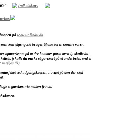
7654
Indkøbskurv
vekort
bshoppen på
www.unika4u.dk
, men kan tilgengæld bruges til alle vores skønne varer.
 (vær opmærksom på at der kommer porto oven i). skulle du
nkeltvis. (skulle du ønske et gavekort på et andet beløb end vi
å:
m.e@os.dk
)
mentarfeltet ved udgangskassen, navnet på den der skal
gt.
tage et gavekort via mailen fra os.
øbsdatoen.