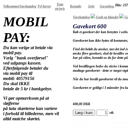
Tutu
Hits: 23
Velkommen
Varekatalog
Tyl farver
Kontakt
Info
Gæstebog.
str/pris
MOBIL
Varekatalog
Godt og blandet
Ga
Gavekort 600
PAY:
Køb et gavekort der kan benyttes i we
Gavekortet kan ikke byttes til kontanter
Du kan vælge at betale via
Find det beløb du ønsker, tast det ind
mobil pay.
ønske flere gavekort, skal de bestilles e
Vælg "bank overførsel"
har på siden, kontakt os da for dette p
ved udgangs kassen.
Ved bestillingen bedes du skrive i kom
Efterfølgende betaler du
modtage gavekortet - dette er meget vigti
via mobil pay til
mobil: 40579156
Når du har bestilt gavekortet vil du mod
Du skal IKKE
Gavekortet er gyldigt i 3 måneder fra k
betale de 5 kr i bankgebyr.
Vi gør opmærksom på at
sløjferne
600,00
DKK
på tutu skørterne kan variere
Læg i kurv
stk.
i forhold til billederne, men vil
altid matche skørtet.