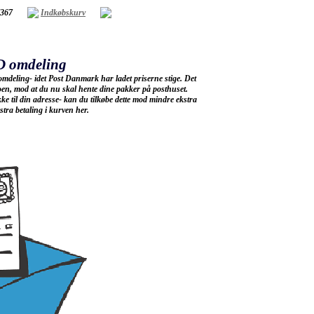
7367
Indkøbskurv
D omdeling
deling- idet Post Danmark har ladet priserne stige. Det
toen, mod at du nu skal hente dine pakker på posthuset.
kke til din adresse- kan du tilkøbe dette mod mindre ekstra
tra betaling i kurven her.