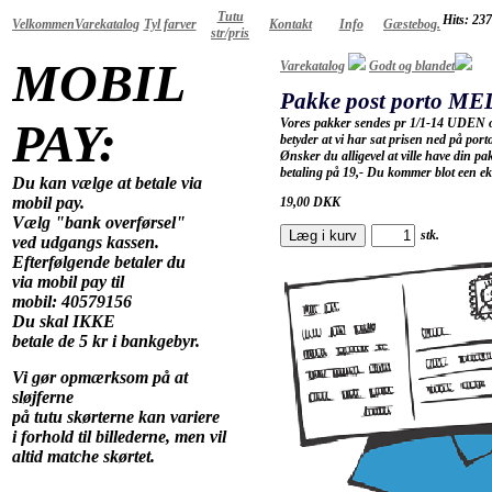
Tutu
Hits: 23
Velkommen
Varekatalog
Tyl farver
Kontakt
Info
Gæstebog.
str/pris
MOBIL
Varekatalog
Godt og blandet
Pakke post porto ME
PAY:
Vores pakker sendes pr 1/1-14 UDEN om
betyder at vi har sat prisen ned på por
Ønsker du alligevel at ville have din pa
betaling på 19,- Du kommer blot een eks
Du kan vælge at betale via
mobil pay.
19,00
DKK
Vælg "bank overførsel"
Læg i kurv
stk.
ved udgangs kassen.
Efterfølgende betaler du
via mobil pay til
mobil: 40579156
Du skal IKKE
betale de 5 kr i bankgebyr.
Vi gør opmærksom på at
sløjferne
på tutu skørterne kan variere
i forhold til billederne, men vil
altid matche skørtet.